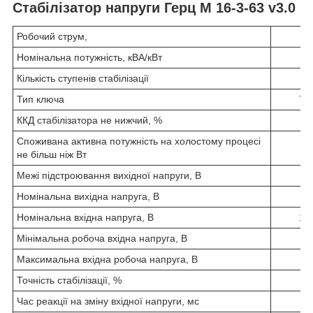
Стабілізатор напруги Герц М 16-3-63 v3.0
Робочий струм,
Номінальна потужність, кВА/кВт
Кількість ступенів стабілізації
Тип ключа
Ти
ККД стабілізатора не нижчий, %
Споживана активна потужність на холостому процесі
не більш ніж Вт
Межі підстроювання вихідної напруги, В
Номінальна вихідна напруга, В
Номінальна вхідна напруга, В
150
Мінімальна робоча вхідна напруга, В
Максимальна вхідна робоча напруга, В
Точність стабілізації, %
2,
Час реакції на зміну вхідної напруги, мс