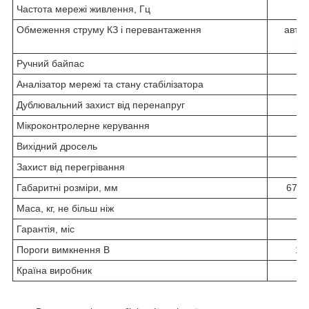
Частота мережі живлення, Гц
4
Обмеження струму КЗ і перевантаження
авто
ви
Ручний байпас
Аналізатор мережі та стану стабілізатора
Дублювальний захист від перенапруг
Мікроконтролерне керування
Вихідний дросель
Захист від перегрівання
Габаритні розміри, мм
670x
Маса, кг, не більш ніж
Гарантія, міс
Пороги вимкнення В
120
Країна виробник
Ук