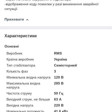
-відображення коду помилки у разі виникнення аварійної
ситуації.
Приховати
Характеристики
Основні
Виробник
RMS
Країна виробник
Україна
Тип стабілізатора
Симісторний
Кількість фаз
3
Мінімальна вхідна напруга
120 В
Максимальна вхідна
285 В
напруга
Частота струму
50 Гц
Вихідний струм, не більше
63 А
Вихідна напруга
220 В
Номінальна потужність
41.6 кВт