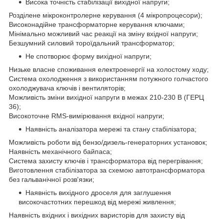
Висока точність стабілізації вихідної напруги;
Розділене мікроконтролерне керування (4 мікропроцесори);
Високонадійне трансформаторне керування ключами;
Мінімально можливий час реакції на зміну вхідної напруги;
Безшумний силовий тороїдальний трансформатор;
Не спотворює форму вихідної напруги;
Низьке власне споживання електроенергії на холостому ходу;
Система охолодження з використанням потужного голчастого
охолоджувача ключів і вентиляторів;
Можливість зміни вихідної напруги в межах 210-230 В (ГЕРЦ
36);
Високоточне RMS-вимірювання вхідної напруги;
Наявність аналізатора мережі та стану стабілізатора;
Можливість роботи від бензо/дизель-генераторних установок;
Наявність механічного байпаса;
Система захисту ключів і трансформатора від перегрівання;
Виготовлення стабілізатора за схемою автотрансформатора
без гальванічної розв'язки;
Наявність вихідного дроселя для заглушення
високочастотних перешкод від мережі живлення;
Наявність вхідних і вихідних варисторів для захисту від