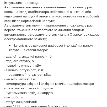
імпульсних перешкод;
Автоматичне вимкнення навантаження споживача у разі
появи на вході стабілізатора небезпечної зниженої або
підвищеної напруги й автоматичного повернення в робочий
стан після нормалізації напруги;
Автоматичне вимкнення навантаження споживача у разі
перевантаження або короткого замикання завдяки
використанню автоматичного вимикача з С-характеризацією
електромагнітного захисту;
Наявність розширеної цифрової індикації на панелі
керування стабілізатора:
-вхідної та вихідної напруги, В
-вхідного струму, А
-повної потужності, кВА
-активної потужності, кВт
— реактивної потужності кВар
-частоти мережі, Гц
-температури вхідних і вихідних ключів, трансформатора
-фаза між напругою й струмом
-підтримувана вихідна напруга
-час роботи
-статус синхронізації
-версії ПЗ плати керування й індикатора