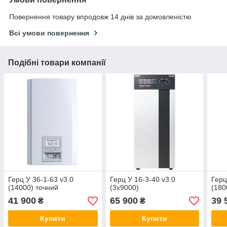
Повернення товару впродовж 14 днів за домовленістю
Всі умови повернення
Подібні товари компанії
Герц У 36-1-63 v3.0
Герц У 16-3-40 v3.0
Герц
(14000) точний
(3х9000)
(180
41 900
65 900
39 
₴
₴
Купити
Купити