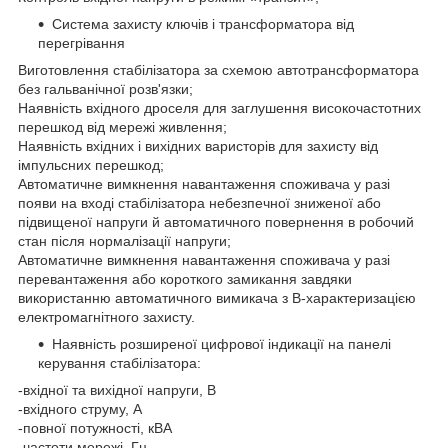
Система захисту ключів і трансформатора від
перегрівання
Виготовлення стабілізатора за схемою автотрансформатора
без гальванічної розв'язки;
Наявність вхідного дроселя для заглушення високочастотних
перешкод від мережі живлення;
Наявність вхідних і вихідних варисторів для захисту від
імпульсних перешкод;
Автоматичне вимкнення навантаження споживача у разі
появи на вході стабілізатора небезпечної зниженої або
підвищеної напруги й автоматичного повернення в робочий
стан після нормалізації напруги;
Автоматичне вимкнення навантаження споживача у разі
перевантаження або короткого замикання завдяки
використанню автоматичного вимикача з В-характеризацією
електромагнітного захисту.
Наявність розширеної цифрової індикації на панелі
керування стабілізатора:
-вхідної та вихідної напруги, В
-вхідного струму, А
-повної потужності, кВА
-частоти мережі, Гц