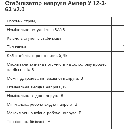
Стабілізатор напруги Ампер У 12-3-
63 v2.0
Робочий струм,
Номінальна потужність, кВА/кВт
Кількість ступенів стабілізації
Тип ключа
Ти
ККД стабілізатора не нижчий, %
Споживана активна потужність на холостому процесі
не більш ніж Вт
Межі підстроювання вихідної напруги, В
Номінальна вихідна напруга, В
Номінальна вхідна напруга, В
145
Мінімальна робоча вхідна напруга, В
Максимальна вхідна робоча напруга, В
Точність стабілізації, %