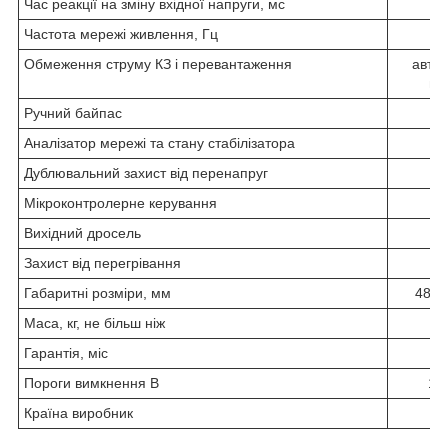
Час реакції на зміну вхідної напруги, мс
Частота мережі живлення, Гц
4
Обмеження струму КЗ і перевантаження
авто
ви
Ручний байпас
Аналізатор мережі та стану стабілізатора
Дублювальний захист від перенапруг
Мікроконтролерне керування
Вихідний дросель
Захист від перегрівання
Габаритні розміри, мм
480x
Маса, кг, не більш ніж
Гарантія, міс
Пороги вимкнення В
120
Країна виробник
Ук