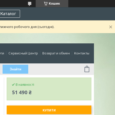
Кошик
Каталог
лижчого робочого дня (сьогодні).
уги
Сервисный Центр
Возврат и обмен
Контакты
Знайти
В наявності
51 490 ₴
КУПИТИ