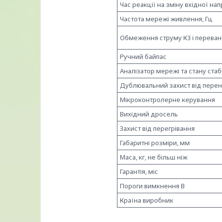
Час реакції на зміну вхідної нап
Частота мережі живлення, Гц
Обмеження струму КЗ і перева
Ручний байпас
Аналізатор мережі та стану стаб
Дублювальний захист від перен
Мікроконтролерне керування
Вихідний дросель
Захист від перегрівання
Габаритні розміри, мм
Маса, кг, не більш ніж
Гарантія, міс
Пороги вимкнення В
Країна виробник