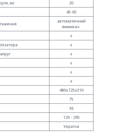
руги, мс
20
45-65
автоматичний
нтаження
вимикач
є
ілізатора
є
апруг
є
є
є
є
480x725x310
75
36
120 - 295
Україна