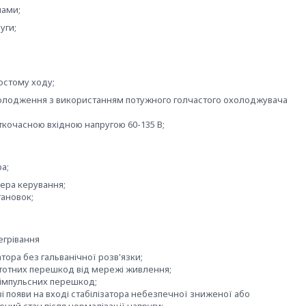
чами;
уги;
остому ходу;
олодження з використанням потужного голчастого охолоджувача
кочасною вхідною напругою 60-135 В;
ра;
ера керування;
тановок;
егрівання
ора без гальванічної розв'язки;
тотних перешкод від мережі живлення;
д імпульсних перешкод;
 появи на вході стабілізатора небезпечної зниженої або