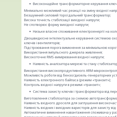
Високонадійне трансформаторне керування клю
Мінімально можливий час реакції на зміну вхідної напр
Безшумний силовий тороїдальний трансформатор;
Висока точність стабілізації вихідної напруги;
Не спотворює форму вихідної напруги;
Низьке власне споживання електроенергії на хол
Двошвидкісне інтелектуальне керування системою ох
ключів і вентиляторів;
Підстроювання порога вимкнення за мінімальною корот
Використання імпульсного джерела живлення;
Високоточне RMS-вимірювання вхідної напруги;
Наявність аналізатора мережі та стану стабілізато
Використання високопродуктивного ARM мікроконтрол
Можливість роботи від бензо/дизель-генераторних ус
Наявність електронного байпаса (режим «транзит»);
Контроль вхідної напруги в режимі «транзит»;
Система захисту ключів і трансформатора від пер
Виготовлення стабілізатора за схемою автотрансформат
Наявність вхідного дроселя для заглушення високочас
Наявність вхідних і вихідних варисторів для захисту ві
Автоматичне вимкнення навантаження споживача у разі