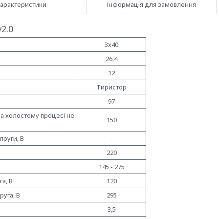
арактеристики
Інформація для замовлення
2.0
3х40
26,4
12
Тиристор
97
на холостому процесі не
150
пруги, В
-
220
145 - 275
а, В
120
уга, В
295
3,5