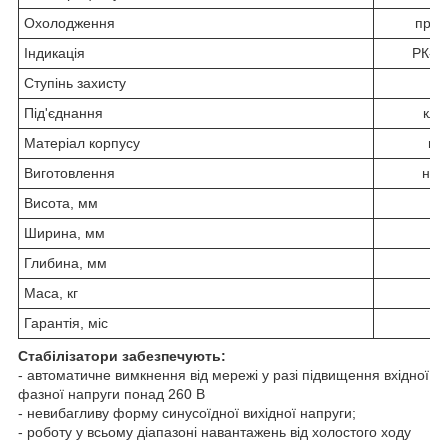
Охолодження
прим
Індикація
РК-д
Ступінь захисту
I
Під'єднання
кле
Матеріал корпусу
ме
Виготовлення
нав
Висота, мм
2
Ширина, мм
3
Глибина, мм
1
Маса, кг
Гарантія, міс
Стабілізатори забезпечують:
- автоматичне вимкнення від мережі у разі підвищення вхідної
фазної напруги понад 260 В
- невибагливу форму синусоїдної вихідної напруги;
- роботу у всьому діапазоні навантажень від холостого ходу