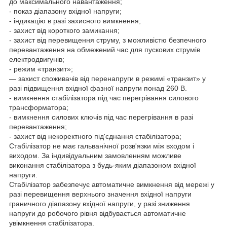
до максимального навантаження;
- показ діапазону вхідної напруги;
- індикацію в разі захисного вимкнення;
- захист від короткого замикання;
- захист від перевищення струму, з можливістю безпечного
перевантаження на обмежений час для пускових струмів
електродвигунів;
- режим «транзит»;
— захист споживачів від перенапруги в режимі «транзит» у
разі підвищення вхідної фазної напруги понад 260 В.
- вимкнення стабілізатора під час перегрівання силового
трансформатора;
- вимкнення силових ключів під час перегрівання в разі
перевантаження;
- захист від некоректного під'єднання стабілізатора;
Стабілізатор не має гальванічної розв'язки між входом і
виходом. За індивідуальним замовленням можливе
виконання стабілізатора з будь-яким діапазоном вхідної
напруги.
Стабілізатор забезпечує автоматичне вимкнення від мережі у
разі перевищення верхнього значення вхідної напруги
граничного діапазону вхідної напруги, у разі зниження
напруги до робочого рівня відбувається автоматичне
увімкнення стабілізатора.