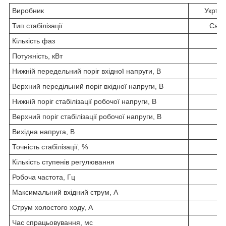
Виробник
Укртех
Тип стабілізації
Самі
Кількість фаз
Потужність, кВт
7
Нижній передельний поріг вхідної напруги, В
Верхний передільний поріг вхідної напруги, В
2
Нижній поріг стабілізації робочої напруги, В
1
Верхний поріг стабілізації робочої напруги, В
2
Вихідна напруга, В
2
Точність стабілізації, %
Кількість ступенів регулювання
Робоча частота, Гц
Максимальний вхідний струм, А
Струм холостого ходу, А
0
Час спрацьовування, мс