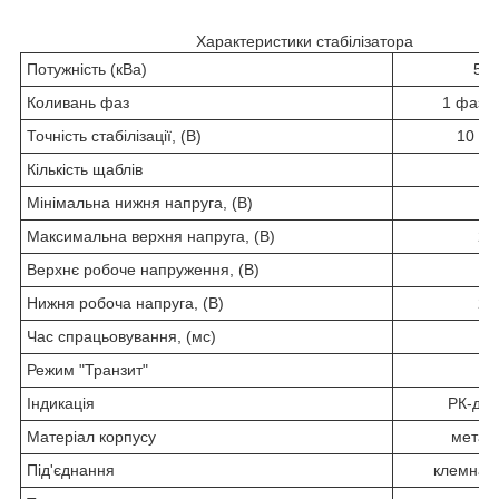
Характеристики стабілізатора
Потужність (кВа)
55
Коливань фаз
1 фаза 
Точність стабілізації, (В)
10 (3
Кількість щаблів
1
Мінімальна нижня напруга, (В)
9
Максимальна верхня напруга, (В)
29
Верхнє робоче напруження, (В)
12
Нижня робоча напруга, (В)
27
Час спрацьовування, (мс)
2
Режим "Транзит"
є
Індикація
РК-ди
Матеріал корпусу
метал
Під'єднання
клемна к