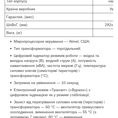
Тип корпусу
навіс
Країна виробник
Укра
Гарантия, (мес)
3
ШхВхГ, (мм)
292х52
Вага, (кг)
2
Мікропроцесорне керування — Atmel, США;
Тип трансформатора — тороїдальний;
Цифровий індикатор режимів роботи — вхідна та
вихідна напруга (В), вхідний струм (А), потужність
навантаження (кВА), частота мережі (Гц), температура
силових ключів (симісторів/ тиристорів) і
трансформатора (°C);
Затримка на увімкнення — 10 секунд;
Електронний режим «Транзит» («Bypass») з
цифровою індикацією як у режимі стабілізації;
Захист від перегрівання силових ключів (тирісторів) і
трансформатора — 60 °C — вентилятор примусового
охолодження, вимкнення вентилятора — 55 °C (з
затримкою 7 хвилин); 80 °C — вимкнення