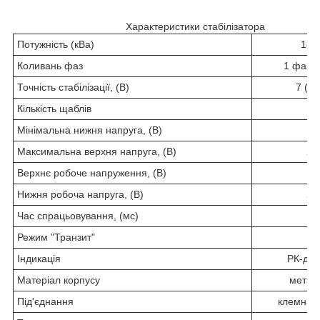
Характеристики стабілізатора
Потужність (кВа)
180
Коливань фаз
1 фаза 
Точність стабілізації, (В)
7 (2,
Кількість щаблів
1
Мінімальна нижня напруга, (В)
12
Максимальна верхня напруга, (В)
29
Верхнє робоче напруження, (В)
14
Нижня робоча напруга, (В)
27
Час спрацьовування, (мс)
2
Режим "Транзит"
є
Індикація
РК-ди
Матеріал корпусу
метал
Під'єднання
клемна к