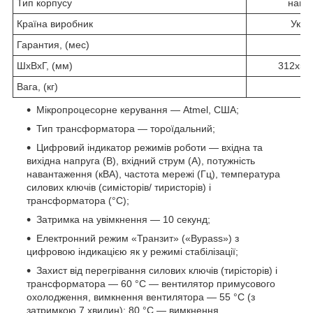
Тип корпусу
навіс
Країна виробник
Укра
Гарантия, (мес)
3
ШхВхГ, (мм)
312х57
Вага, (кг)
3
Мікропроцесорне керування — Atmel, США;
Тип трансформатора — тороїдальний;
Цифровий індикатор режимів роботи — вхідна та
вихідна напруга (В), вхідний струм (А), потужність
навантаження (кВА), частота мережі (Гц), температура
силових ключів (симісторів/ тиристорів) і
трансформатора (°C);
Затримка на увімкнення — 10 секунд;
Електронний режим «Транзит» («Bypass») з
цифровою індикацією як у режимі стабілізації;
Захист від перегрівання силових ключів (тирісторів) і
трансформатора — 60 °C — вентилятор примусового
охолодження, вимкнення вентилятора — 55 °C (з
затримкою 7 хвилин); 80 °C — вимкнення