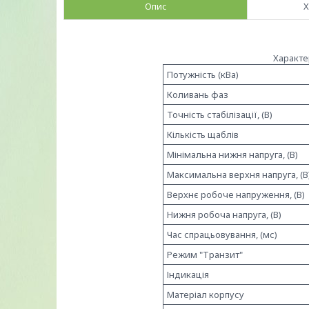
Опис
Х
Характе
Потужність (кВа)
Коливань фаз
Точність стабілізації, (В)
Кількість щаблів
Мінімальна нижня напруга, (В)
Максимальна верхня напруга, (В
Верхнє робоче напруження, (В)
Нижня робоча напруга, (В)
Час спрацьовування, (мс)
Режим "Транзит"
Індикація
Матеріал корпусу