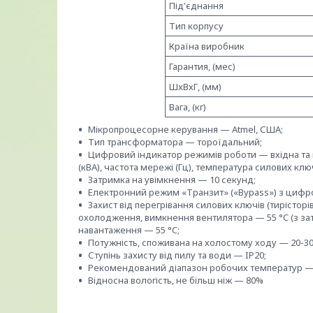
Під'єднання
Тип корпусу
Країна виробник
Гарантия, (мес)
ШхВхГ, (мм)
Вага, (кг)
Мікропроцесорне керування — Atmel, США;
Тип трансформатора — тороїдальний;
Цифровий індикатор режимів роботи — вхідна та ви
(кВА), частота мережі (Гц), температура силових ключ
Затримка на увімкнення — 10 секунд;
Електронний режим «Транзит» («Bypass») з цифров
Захист від перегрівання силових ключів (тирістор
охолодження, вимкнення вентилятора — 55 °C (з за
навантаження — 55 °C;
Потужність, споживана на холостому ходу — 20-30
Ступінь захисту від пилу та води — IP20;
Рекомендований діапазон робочих температур — 
Відносна вологість, не більш ніж — 80%