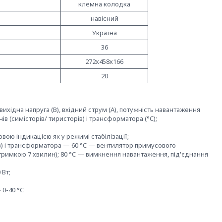
клемна колодка
навісний
Україна
36
272х458х166
20
хідна напруга (В), вхідний струм (А), потужність навантаження
ів (симісторів/ тиристорів) і трансформатора (°C);
ою індикацією як у режимі стабілізації;
ів) і трансформатора — 60 °C — вентилятор примусового
тримкою 7 хвилин); 80 °C — вимкнення навантаження, під'єднання
 Вт;
0-40 °C