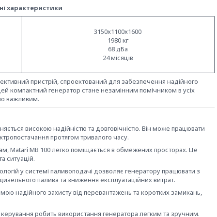
ні характеристики
3150x1100x1600
1980 кг
68 дБа
24 місяців
фективний пристрій, спроектований для забезпечення надійного
Цей компактний генератор стане незамінним помічником в усіх
но важливим.
зняється високою надійністю та довговічністю. Він може працювати
ектропостачання протягом тривалого часу.
м, Matari MB 100 легко поміщається в обмежених просторах. Це
а ситуацій.
логій у системі паливоподачі дозволяє генератору працювати з
дизельного палива та зниження експлуатаційних витрат.
мою надійного захисту від перевантажень та коротких замикань,
 керування робить використання генератора легким та зручним.