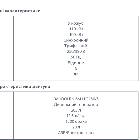
чні характеристики
У кожусі
110 кВт
100 кВт
Синхронний
Трифазний
220/380 В
50 Гц
Рідинне
Є
да
характеристики двигуна
BAUDOUIN 6M11G150/5
Дизельний генератор
283 л
13.5 л/год
1500 об./хв
20 л
АВР/Електростарт