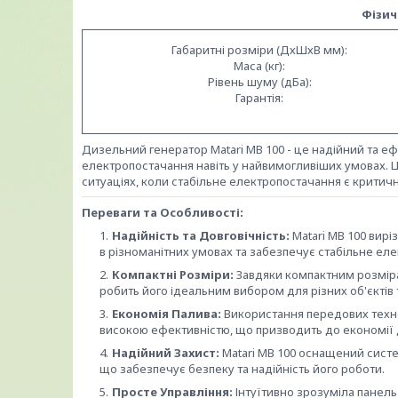
Фізич
Габаритні розміри (ДхШхВ мм):
Маса (кг):
Рівень шуму (дБа):
Гарантія:
Дизельний генератор Matari MB 100 - це надійний та е
електропостачання навіть у найвимогливіших умовах. 
ситуаціях, коли стабільне електропостачання є критич
Переваги та Особливості:
Надійність та Довговічність:
Matari MB 100 вирі
в різноманітних умовах та забезпечує стабільне ел
Компактні Розміри:
Завдяки компактним розміра
робить його ідеальним вибором для різних об'єктів т
Економія Палива:
Використання передових техно
високою ефективністю, що призводить до економії 
Надійний Захист:
Matari MB 100 оснащений систе
що забезпечує безпеку та надійність його роботи.
Просте Управління:
Інтуїтивно зрозуміла панель