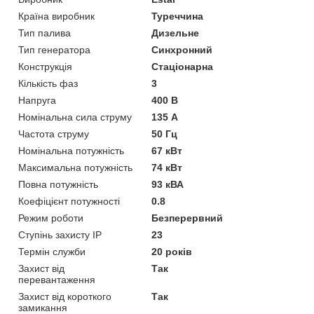
Країна виробник
Туреччина
Тип палива
Дизельне
Тип генератора
Синхронний
Конструкція
Стаціонарна
Кількість фаз
3
Напруга
400 В
Номінальна сила струму
135 А
Частота струму
50 Гц
Номінальна потужність
67 кВт
Максимальна потужність
74 кВт
Повна потужність
93 кВА
Коефіцієнт потужності
0.8
Режим роботи
Безперервний
Ступінь захисту IP
23
Термін служби
20 років
Захист від
Так
перевантаження
Захист від короткого
Так
замикання