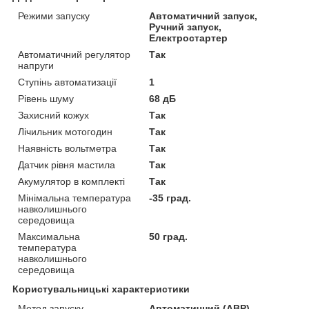
Режими запуску
Автоматичний запуск,
Ручний запуск,
Електростартер
Автоматичний регулятор
Так
напруги
Ступінь автоматизації
1
Рівень шуму
68 дБ
Захисний кожух
Так
Лічильник мотогодин
Так
Наявність вольтметра
Так
Датчик рівня мастила
Так
Акумулятор в комплекті
Так
Мінімальна температура
-35 град.
навколишнього
середовища
Максимальна
50 град.
температура
навколишнього
середовища
Користувальницькі характеристики
Метод запуску
Автоматичний (АВР)