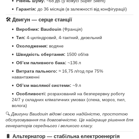
Рівень шуму:
~68 дБ (у кожусі Super Silent)
Гарантія:
до 36 місяців (в залежності від конфігурації)
🛠 Двигун — серце станції
Виробник:
Baudouin
(Франція)
Тип:
4-циліндровий, 4-тактний, дизельний
Охолодження:
водяне
Швидкість обертання:
1500 об/хв
Об’єм паливного бака:
~136 л
Витрата пального:
≈ 16,75 л/год при 75%
навантаженні
Об’єм масляної системи:
~9 л
Особливості:
розрахований на безперервну роботу
24/7 у складних кліматичних умовах (спека, мороз, пил,
волога)
🔍
Двигуни Baudouin відомі своєю надійністю, простотою
обслуговування та довговічністю. Це найкраще рішення для
генераторів середнього і великого класу.
🔋 Альтернатор — стабільна електроенергія