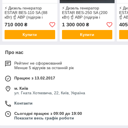
⚡ Дизель генератор
⚡ Дизель генератор
⚡ Ди
ESTAR BES-110 SA (88
ESTAR BES-250 SA (200
ESTA
кВт) ☝ АВР (підігрів і
кВт) ☝ АВР (підігрів і
☝ АВР
автозапуск)
автозапуск)
авто
710 000
1 300 000
405
₴
₴
Купити
Купити
Про нас
Рейтинг не сформований
Менше 5 відгуків за останній рік
Працює з 13.02.2017
м. Київ
ул. Гната Хоткевича, 22, Київ, Україна
Контакти
Сьогодні працює з 09:00 до 19:00
Показати весь графік роботи