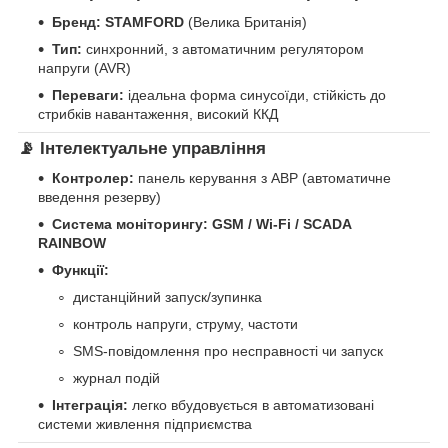
Бренд:
STAMFORD
(Велика Британія)
Тип:
синхронний, з автоматичним регулятором
напруги (AVR)
Переваги:
ідеальна форма синусоїди, стійкість до
стрибків навантаження, високий ККД
📡 Інтелектуальне управління
Контролер:
панель керування з АВР (автоматичне
введення резерву)
Система моніторингу:
GSM / Wi-Fi / SCADA
RAINBOW
Функції:
дистанційний запуск/зупинка
контроль напруги, струму, частоти
SMS-повідомлення про несправності чи запуск
журнал подій
Інтеграція:
легко вбудовується в автоматизовані
системи живлення підприємства