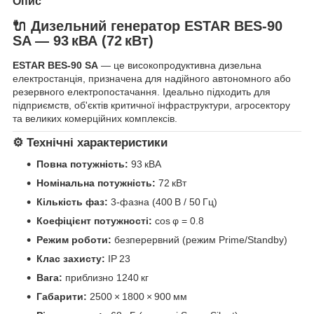
Опис
🔌 Дизельний генератор
ESTAR BES‑90
SA
— 93 кВА (72 кВт)
ESTAR BES‑90 SA
— це високопродуктивна дизельна
електростанція, призначена для надійного автономного або
резервного електропостачання. Ідеально підходить для
підприємств, об'єктів критичної інфраструктури, агросектору
та великих комерційних комплексів.
⚙️ Технічні характеристики
Повна потужність:
93 кВА
Номінальна потужність:
72 кВт
Кількість фаз:
3-фазна (400 В / 50 Гц)
Коефіцієнт потужності:
cos φ = 0.8
Режим роботи:
безперервний (режим Prime/Standby)
Клас захисту:
IP 23
Вага:
приблизно 1240 кг
Габарити:
2500 × 1800 × 900 мм