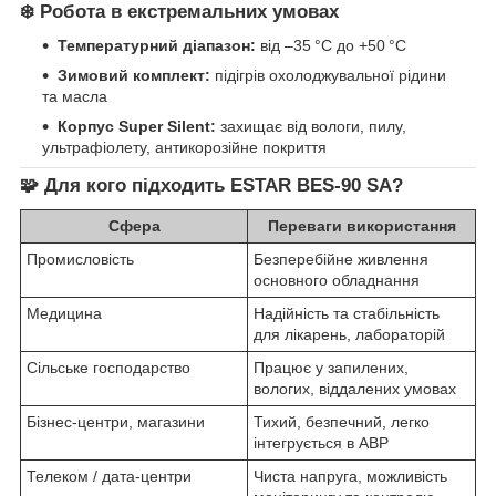
❄️ Робота в екстремальних умовах
Температурний діапазон:
від –35 °C до +50 °C
Зимовий комплект:
підігрів охолоджувальної рідини
та масла
Корпус Super Silent:
захищає від вологи, пилу,
ультрафіолету, антикорозійне покриття
🧩 Для кого підходить ESTAR BES‑90 SA?
Сфера
Переваги використання
Промисловість
Безперебійне живлення
основного обладнання
Медицина
Надійність та стабільність
для лікарень, лабораторій
Сільське господарство
Працює у запилених,
вологих, віддалених умовах
Бізнес-центри, магазини
Тихий, безпечний, легко
інтегрується в АВР
Телеком / дата-центри
Чиста напруга, можливість