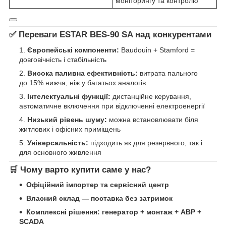
моніторингу та контролю
✅ Переваги ESTAR BES‑90 SA над конкурентами
Європейські компоненти:
Baudouin + Stamford =
довговічність і стабільність
Висока паливна ефективність:
витрата пального
до 15% нижча, ніж у багатьох аналогів
Інтелектуальні функції:
дистанційне керування,
автоматичне включення при відключенні електроенергії
Низький рівень шуму:
можна встановлювати біля
житлових і офісних приміщень
Універсальність:
підходить як для резервного, так і
для основного живлення
🛒 Чому варто купити саме у нас?
Офіційний імпортер та сервісний центр
Власний склад — поставка без затримок
Комплексні рішення: генератор + монтаж + АВР +
SCADA