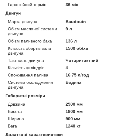
Гарантійний термін
36 міс
Двигун
Марка двигуна
Baudouin
Об'єм масляної системи
9 л
двигуна
Об'єм паливного бака
136 л
Кількість обертів вала
1500 об/хв
двигуна
Тактность двигуна
Чотиритактний
Кількість циліндрів
4
Споживання палива
16.75 л/год
Система охолодження
Водяна
двигуна
Габаритні розміри
Довжина
2500 мм
Висота
1800 мм
Ширина
900 мм
Вага
1240 кг
Додаткові характеристики