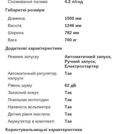
Споживання палива
4.2 л/год
Габаритні розміри
Довжина
1500 мм
Висота
1246 мм
Ширина
782 мм
Вага
700 кг
Додаткові характеристики
Режими запуску
Автоматичний запуск,
Ручний запуск,
Електростартер
Автоматичний регулятор
Так
напруги
Рівень шуму
62 дБ
Захисний кожух
Так
Лічильник мотогодин
Так
Наявність вольтметра
Так
Датчик рівня мастила
Так
Акумулятор в комплекті
Так
Користувальницькі характеристики