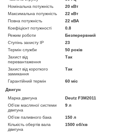
Номінальна потужність
20 кВт
Максимальна потужність
22 кВт
Повна потужність
22 кВА
Коефіцієнт потужності
0.8
Режим роботи
Безперервний
Ступінь захисту IP
23
Термін служби
50 років
Захист від
Так
перевантаження
Захист від короткого
Так
замикання
Гарантійний термін
60 міс
Двигун
Марка двигуна
Deutz F3M2011
Об'єм масляної системи
9 л
двигуна
Об'єм паливного бака
150 л
Кількість обертів вала
1500 об/хв
двигуна