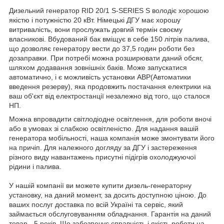
Дизельний генератор RID 20/1 S-SERIES S володіє хорошою
якістю і потужністю 20 кВт. Німецькі ДГУ має хорошу
витривалість, вони прослужать довгий термін своєму
власникові. Вбудований бак вміщує в себе 150 літрів палива,
що дозволяє генератору вести до 37,5 годин роботи без
дозаправки. При потребі можна розширювати даний обсяг,
шляхом додавання зовнішніх баків. Може запускатися
автоматично, і є можливість установки АВР(Автоматики
введення резерву), яка продовжить постачання електрики на
ваш об'єкт від електростанції незалежно від того, що сталося
НП.
Можна впровадити світлодіодне освітлення, для роботи вночі
або в умовах зі слабкою освітленістю. Для надання вашій
генератора мобільності, наша компанія може змонтувати його
на причіп. Для належного догляду за ДГУ і застереження
різного виду навантажень присутні підігрів охолоджуючої
рідини і палива.
У нашій компанії ви можете купити дизель-генераторну
установку, на даний момент, за досить доступною ціною. До
ваших послуг доставка по всій Україні та сервіс, який
займається обслуговуванням обладнання. Гарантія на даний
товар - 5 років. Що забезпечує справність і якість роботи на