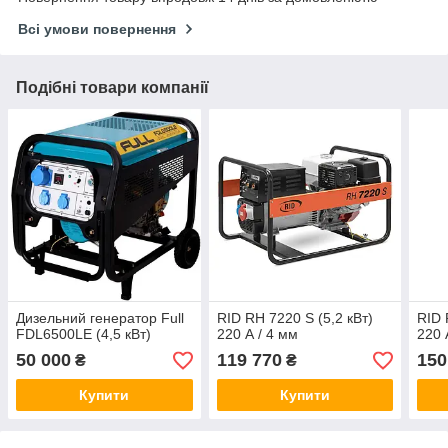
Всі умови повернення
Подібні товари компанії
Дизельний генератор Full
RID RH 7220 S (5,2 кВт)
RID 
FDL6500LE (4,5 кВт)
220 А / 4 мм
220 
50 000
119 770
150
₴
₴
Купити
Купити