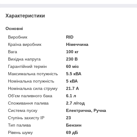
Характеристики
Основні
Виробник
RID
Країна виробник
Німеччина
Вага
100 кг
Вихідна напруга
230 В
Гарантійний термін
60 міс
Максимальна потужність
5.5 кВА
Номінальна потужність
5 кВА
Номінальна сила струму
21.7 А
Об'єм паливного бака
6.1 л
Споживання палива
2.7 л/год
Система пуску
Електрична, Ручна
Ступінь захисту IP
23
Тип палива
Бензин
Рівень шуму
69 дБ