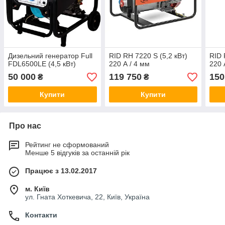
Дизельний генератор Full
RID RH 7220 S (5,2 кВт)
RID 
FDL6500LE (4,5 кВт)
220 А / 4 мм
220 
50 000
119 750
150
₴
₴
Купити
Купити
Про нас
Рейтинг не сформований
Менше 5 відгуків за останній рік
Працює з 13.02.2017
м. Київ
ул. Гната Хоткевича, 22, Київ, Україна
Контакти