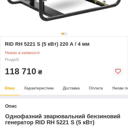
RID RH 5221 S (5 кВт) 220 А / 4 мм
Немає в наявності
Роздріб
118 710
₴
Опис
Характеристики
Доставка
Оплата
Умови п
Опис
Однофазний зварювальний бензиновий
генератор RID RH 5221 S (5 кВт)