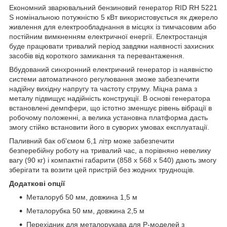
Економний зварювальний бензиновий генератор RID RH 5221
S номінальною потужністю 5 кВт використовується як джерело
живлення для електрообладнання в місцях із тимчасовим або
постійним вимкненням електричної енергії. Електростанція
буде працювати тривалий період завдяки наявності захисних
засобів від короткого замикання та перевантаження.
Вбудований синхронний електричний генератор із наявністю
системи автоматичного регулювання зможе забезпечити
надійну вихідну напругу та частоту струму. Міцна рама з
металу підвищує надійність конструкції. В основі генератора
встановлені демпфери, що істотно зменшує рівень вібрації в
робочому положенні, а велика установна платформа дасть
змогу стійко встановити його в суворих умовах експлуатації.
Паливний бак об'ємом 6,1 літр може забезпечити
безперебійну роботу на тривалий час, а порівняно невелику
вагу (90 кг) і компактні габарити (858 x 568 x 540) дають змогу
зберігати та возити цей пристрій без жодних труднощів.
Додаткові опції
Металоруб 50 мм, довжина 1,5 м
Металорубка 50 мм, довжина 2,5 м
Перехідник для металорукава для P-моделей з