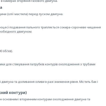
 в камерах згоряння газового двигуна.
а
дини (олії мастила) перед пуском двигуна.
 процесі подавання пального трапляється сокира-сорочеве чищення
необхідного двигуном.
0 об/хв).
ки для стикування патрубків контурів охолодження з трубами
 двигуна та доливання оливи в разі зниження рівня. Містить бак і
жний контури)
дин основним і вторинним контурам охолодження двигуна та