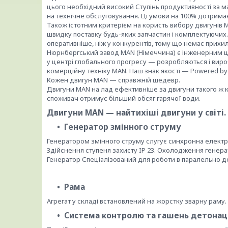
цього необхідний високий Ступінь продуктивності за м
на технічне обслуговування. Ці умови на 100% дотриман
Також істотним критерієм на користь вибору двигунів M
швидку поставку будь-яких запчастин і комплектуючих.
оперативніше, ніж у конкурентів, тому що немає прихи
Нюрнбергський завод MAN (Німеччина) є інженерним ц
у центрі глобального прогресу — розробляються і вироб
комерційну техніку MAN. Наш знак якості — Powered by
Кожен двигун MAN — справжній шедевр.
Двигуни MAN на лад ефективніше за двигуни такого ж к
споживач отримує більший обсяг гарячої води.
Двигуни MAN — найтихіші двигуни у світі.
Генератор змінного струму
Генератором змінного струму слугує синхронна електрон
Здійснення ступеня захисту IP 23. Охолодження генера
Генератор Спеціалізований для роботи в паралельно до
Рама
Агрегат у складі встановлений на жорстку зварну раму.
Система контролю та гашень детонац