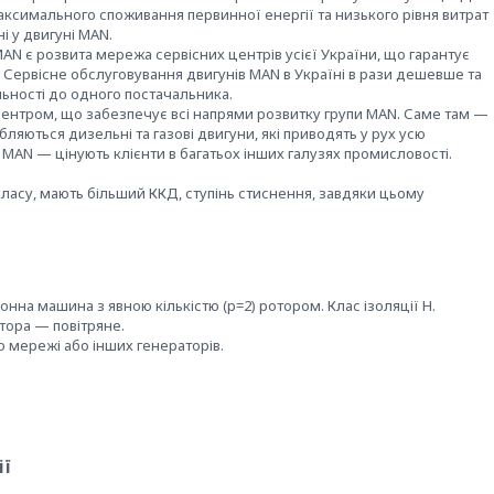
аксимального споживання первинної енергії та низького рівня витрат
і у двигуні MAN.
AN є розвита мережа сервісних центрів усієї України, що гарантує
 Сервісне обслуговування двигунів MAN в Україні в рази дешевше та
льності до одного постачальника.
ентром, що забезпечує всі напрями розвитку групи MAN. Саме там —
ляються дизельні та газові двигуни, які приводять у рух усю
 MAN — цінують клієнти в багатьох інших галузях промисловості.
ласу, мають більший ККД, ступінь стиснення, завдяки цьому
на машина з явною кількістю (р=2) ротором. Клас ізоляції Н.
тора — повітряне.
 мережі або інших генераторів.
ії