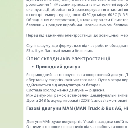
розміщення 1. «Машини, прилади та інші технічні вироб
експлуатації, зберігання й транспортування в частині
в спектрі температур від плюс 40 °C до мінус 60 °C (313 °К.
Обладнання електростанції, а також процеси її вигот
безпеки «. Процеси виробничі. Загальні вимоги безпеки
Перед під'єднанням електростанції до зовнішньої мер
Ступінь шуму, що формується під час роботи обладнанн
83 «. Шум. Загальні вимоги безпеки».
Опис складників електростанції
Приводний двигун
Як приводний застосовується газопоршневий двигун. Дв
обертальну енергію колінчастого вала. Пуск мотора ви
здійснюється від акумуляторної батареї.
Система охолодження двигуна — рідкісна.
Між двигуном і рамою встановлені демпфувальні антиві
Дроти 24 В (к акумуляторам) і 220 В (силова) змонтовані 
Газові двигуни MAN (MAN Truck & Bus AG, 
Двигуни MAN дуже популярні в Україні, завдяки своїй на
Одними з основних показників під час вибору газового 