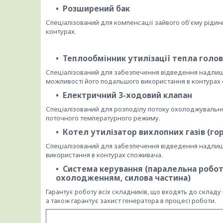
Розширений бак
Спеціалізований для компенсації зайвого об'єму рідин
контурах.
Теплообмінник утилізації тепла голо
Спеціалізований для забезпечення відведення надлиш
можливості його подальшого використання в контурах
Електричний 3-ходовий клапан
Спеціалізований для розподілу потоку охолоджувально
поточного температурного режиму.
Котел утилізатор вихлопних газів (го
Спеціалізований для забезпечення відведення надлишк
використання в контурах споживача.
Система керування (паралельна робот
охолодженням, силова частина)
Гарантує роботу всіх складників, що входять до складу
а також гарантує захист генератора в процесі роботи.