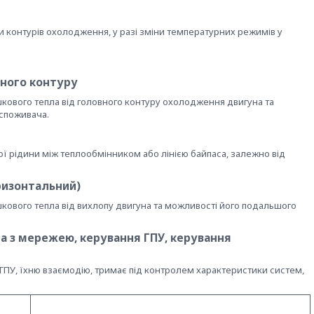
и контурів охолодження, у разі зміни температурних режимів у
вного контуру
кового тепла від головного контуру охолодження двигуна та
 споживача.
ї рідини між теплообмінником або лінією байпаса, залежно від
ризонтальний)
ового тепла від вихлопу двигуна та можливості його подальшого
а з мережею, керування ГПУ, керування
 ГПУ, їхню взаємодію, тримає під контролем характеристики систем,