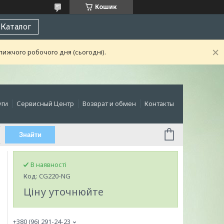
Кошик
Каталог
лижчого робочого дня (сьогодні).
уги
Сервисный Центр
Возврат и обмен
Контакты
Знайти
В наявності
Код:
CG220-NG
Ціну уточнюйте
+380 (96) 291-24-23