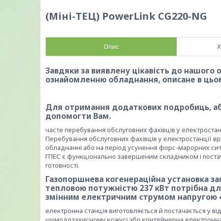
(Міні-ТЕЦ) PowerLink CG220-NG
Опис
Х
Завдяки за виявлену цікавість до нашого
ознайомленню обладнання, описане в цьом
Для отримання додаткових подробиць, або
допомогти Вам.
часте перебування обслуговних фахівців у електростан
Перебування обслуговних фахівців у електростанції вр
обладнанні або на період усунення форс-марорних сит
ГПЕС є функціонально завершеним складником і постач
готовності.
Газопоршнева когенераційна установка заг
тепловою потужністю 237 кВт потрібна д
змінним електричним струмом напругою 40
електронна станція виготовляється й постачається у в
шумодозахисному кожусі або контейнерна електронна с