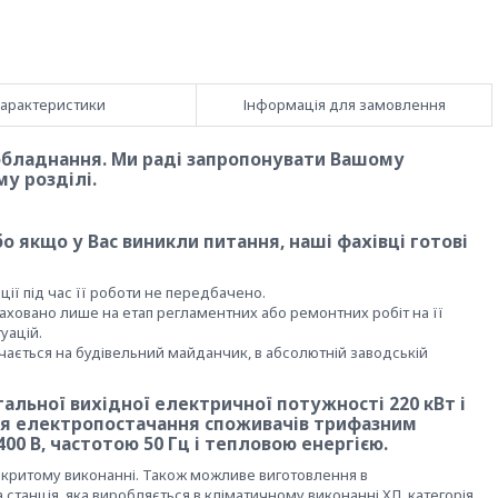
арактеристики
Інформація для замовлення
 обладнання. Ми раді запропонувати Вашому
у розділі.
 якщо у Вас виникли питання, наші фахівці готові
ції під час її роботи не передбачено.
аховано лише на етап регламентних або ремонтних робіт на її
уацій.
ається на будівельний майданчик, в абсолютній заводській
альної вихідної електричної потужності 220 кВт і
ля електропостачання споживачів трифазним
0 В, частотою 50 Гц і тепловою енергією.
ідкритому виконанні. Також можливе виготовлення в
танція, яка виробляється в кліматичному виконанні ХЛ, категорія