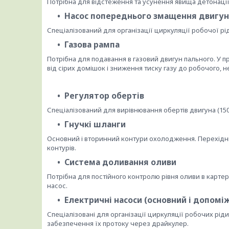
Потрібна для відстеження та усунення явища детонації
Насос попереднього змащення двигун
Спеціалізований для організації циркуляції робочої рі
Газова рампа
Потрібна для подавання в газовий двигун пального. У
від сірих домішок і зниження тиску газу до робочого, 
Регулятор обертів
Спеціалізований для вирівнювання обертів двигуна (150
Гнучкі шланги
Основний і вторинний контури охолодження. Перехідни
контурів.
Система доливання оливи
Потрібна для постійного контролю рівня оливи в картері
насос.
Електричні насоси (основний і допомі
Спеціалізовані для організації циркуляції робочих рі
забезпечення їх протоку через драйкулер.