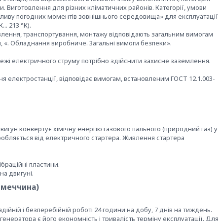
и. Виготовлення для різних кліматичних районів. Категорії, умови
 впливу погодних моментів зовнішнього середовища» для експлуатації
.. 213 °К).
овлення, транспортування, монтажу відповідають загальним вимогам
, «. Обладнання виробниче. Загальні вимоги безпеки».
ежі електричного струму потрібно здійснити захисне заземлення.
я електростанції, відповідає вимогам, встановленим ГОСТ 12.1.003-
игун конвертує хімічну енергію газового пального (природний газ) у
робляється від електричного стартера. Живлення стартера
браційні пластини.
на двигуні.
Німеччина)
дійній і безперебійній роботі 24 години на добу, 7 днів на тиждень.
генератора є його економність і тривалість терміну експлуатації. Для