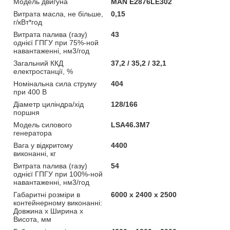
Модель двигуна
MAN E2876LE302
Витрата масла, не більше,
0,15
г/кВт*год
Витрата палива (газу)
43
однієї ГПГУ при 75%-ной
навантаженні, нм3/год
Загальний ККД
37,2 / 35,2 / 32,1
електростанції, %
Номінальна сила струму
404
при 400 В
Діаметр циліндра/хід
128/166
поршня
Модель силового
LSA46.3M7
генератора
Вага у відкритому
4400
виконанні, кг
Витрата палива (газу)
54
однієї ГПГУ при 100%-ной
навантаженні, нм3/год
Габаритні розміри в
6000 х 2400 х 2500
контейнерному виконанні:
Довжина х Ширина х
Висота, мм