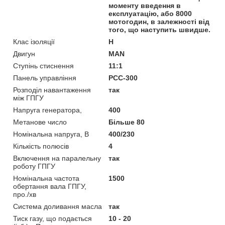
моменту введення в
експлуатацію, або 8000
мотогодин, в залежності від
того, що наступить швидше.
Клас ізоляції
H
Двигун
MAN
Ступінь стиснення
11:1
Панель управління
PCC-300
Розподіл навантаження
так
між ГПГУ
Напруга генератора,
400
Метанове число
Більше 80
Номінальна напруга, В
400/230
Кількість полюсів
4
Включення на паралельну
так
роботу ГПГУ
Номінальна частота
1500
обертання вала ГПГУ,
про./хв
Система доливання масла
так
Тиск газу, що подається
10 - 20