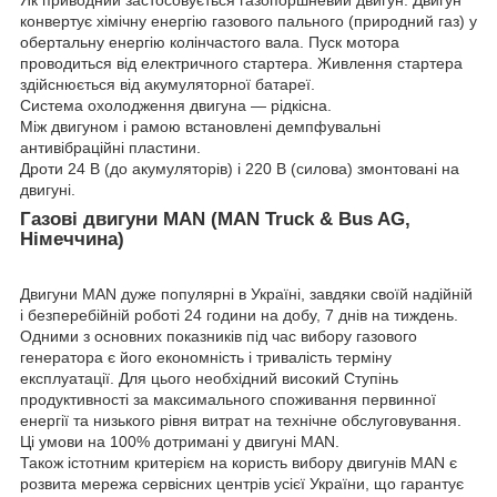
Як приводний застосовується газопоршневий двигун. Двигун
конвертує хімічну енергію газового пального (природний газ) у
обертальну енергію колінчастого вала. Пуск мотора
проводиться від електричного стартера. Живлення стартера
здійснюється від акумуляторної батареї.
Система охолодження двигуна — рідкісна.
Між двигуном і рамою встановлені демпфувальні
антивібраційні пластини.
Дроти 24 В (до акумуляторів) і 220 В (силова) змонтовані на
двигуні.
Газові двигуни MAN (MAN Truck & Bus AG,
Німеччина)
Двигуни MAN дуже популярні в Україні, завдяки своїй надійній
і безперебійній роботі 24 години на добу, 7 днів на тиждень.
Одними з основних показників під час вибору газового
генератора є його економність і тривалість терміну
експлуатації. Для цього необхідний високий Ступінь
продуктивності за максимального споживання первинної
енергії та низького рівня витрат на технічне обслуговування.
Ці умови на 100% дотримані у двигуні MAN.
Також істотним критерієм на користь вибору двигунів MAN є
розвита мережа сервісних центрів усієї України, що гарантує