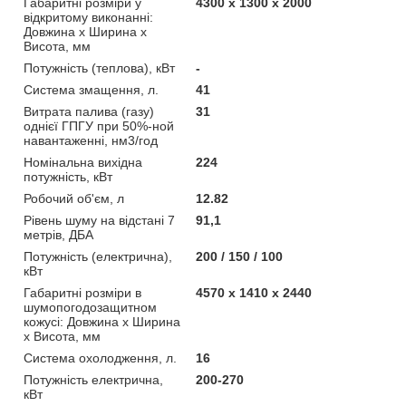
Габаритні розміри у
4300 х 1300 х 2000
відкритому виконанні:
Довжина х Ширина х
Висота, мм
Потужність (теплова), кВт
-
Система змащення, л.
41
Витрата палива (газу)
31
однієї ГПГУ при 50%-ной
навантаженні, нм3/год
Номінальна вихідна
224
потужність, кВт
Робочий об'єм, л
12.82
Рівень шуму на відстані 7
91,1
метрів, ДБА
Потужність (електрична),
200 / 150 / 100
кВт
Габаритні розміри в
4570 х 1410 х 2440
шумопогодозащитном
кожусі: Довжина х Ширина
х Висота, мм
Система охолодження, л.
16
Потужність електрична,
200-270
кВт