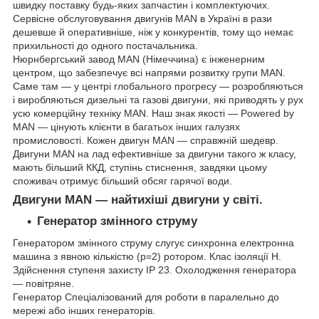
швидку поставку будь-яких запчастин і комплектуючих.
Сервісне обслуговування двигунів MAN в Україні в рази
дешевше й оперативніше, ніж у конкурентів, тому що немає
прихильності до одного постачальника.
Нюрнбергський завод MAN (Німеччина) є інженерним
центром, що забезпечує всі напрями розвитку групи MAN.
Саме там — у центрі глобального прогресу — розробляються
і виробляються дизельні та газові двигуни, які приводять у рух
усю комерційну техніку MAN. Наш знак якості — Powered by
MAN — цінують клієнти в багатьох інших галузях
промисловості. Кожен двигун MAN — справжній шедевр.
Двигуни MAN на лад ефективніше за двигуни такого ж класу,
мають більший ККД, ступінь стиснення, завдяки цьому
споживач отримує більший обсяг гарячої води.
Двигуни MAN — найтихіші двигуни у світі.
Генератор змінного струму
Генератором змінного струму слугує синхронна електронна
машина з явною кількістю (р=2) ротором. Клас ізоляції Н.
Здійснення ступеня захисту IP 23. Охолодження генератора
— повітряне.
Генератор Спеціалізований для роботи в паралельно до
мережі або інших генераторів.