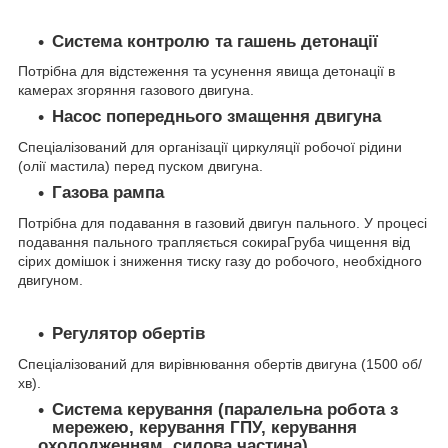
Система контролю та гашень детонації
Потрібна для відстеження та усунення явища детонації в
камерах згоряння газового двигуна.
Насос попереднього змащення двигуна
Спеціалізований для організації циркуляції робочої рідини
(олії мастила) перед пуском двигуна.
Газова рампа
Потрібна для подавання в газовий двигун пального. У процесі
подавання пального трапляється сокираГруба чищення від
сірих домішок і зниження тиску газу до робочого, необхідного
двигуном.
Регулятор обертів
Спеціалізований для вирівнювання обертів двигуна (1500 об/
хв).
Система керування (паралельна робота з
мережею, керування ГПУ, керування
охолодженням, силова частина)