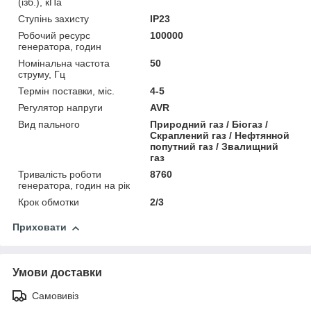
(ізб.), кПа
Ступінь захисту
IP23
Робочий ресурс
100000
генератора, годин
Номінальна частота
50
струму, Гц
Термін поставки, міс.
4-5
Регулятор напруги
AVR
Вид пального
Природний газ / Біогаз /
Скраплений газ / Нефтянной
попутний газ / Звалищний
газ
Тривалість роботи
8760
генератора, годин на рік
Крок обмотки
2/3
Приховати
Умови доставки
Самовивіз