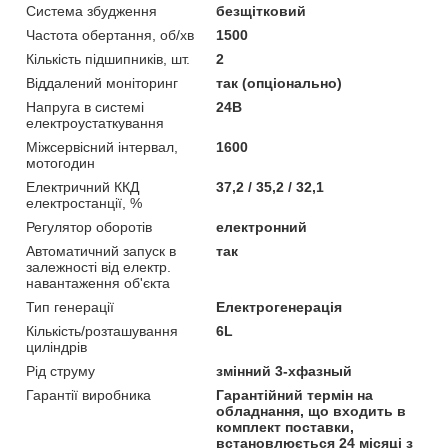
Система збудження
безщітковий
Частота обертання, об/хв
1500
Кількість підшипників, шт.
2
Віддалений моніторинг
так (опціонально)
Напруга в системі
24В
електроустаткування
Міжсервісний інтервал,
1600
мотогодин
Електричний ККД
37,2 / 35,2 / 32,1
електростанції, %
Регулятор оборотів
електронний
Автоматичний запуск в
так
залежності від електр.
навантаження об'єкта
Тип генерації
Електрогенерація
Кількість/розташування
6L
циліндрів
Рід струму
змінний 3-хфазный
Гарантії виробника
Гарантійний термін на
обладнання, що входить в
комплект поставки,
встановлюється 24 місяці з