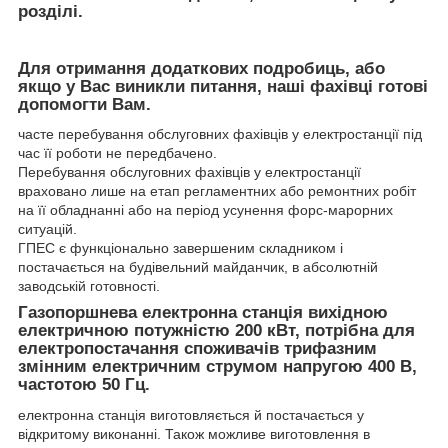
розділі.
Для отримання додаткових подробиць, або
якщо у Вас виникли питання, наші фахівці готові
допомогти Вам.
часте перебування обслуговних фахівців у електростанції під
час її роботи не передбачено.
Перебування обслуговних фахівців у електростанції
враховано лише на етап регламентних або ремонтних робіт
на її обладнанні або на період усунення форс-марорних
ситуацій.
ГПЕС є функціонально завершеним складником і
постачається на будівельний майданчик, в абсолютній
заводській готовності.
Газопоршнева електронна станція вихідною
електричною потужністю 200 кВт, потрібна для
електропостачання споживачів трифазним
змінним електричним струмом напругою 400 В,
частотою 50 Гц.
електронна станція виготовляється й постачається у
відкритому виконанні. Також можливе виготовлення в