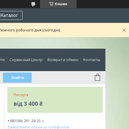
Кошик
Каталог
лижчого робочого дня (сьогодні).
уги
Сервисный Центр
Возврат и обмен
Контакты
Знайти
Послуга
від
3 400 ₴
+380 (96) 291-24-23
Замовлення тільки за телефоном